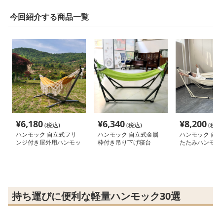
今回紹介する商品一覧
¥
6,180
¥
6,340
¥
8,200
(税込)
(税込)
(税込
ハンモック 自立式フリ
ハンモック 自立式金属
ハンモック 自
ンジ付き屋外用ハンモッ
枠付き吊り下げ寝台
たたみハンモッ
ク
タンド付き
持ち運びに便利な軽量ハンモック30選