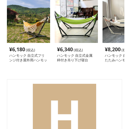
¥
6,180
¥
6,340
¥
8,200
(税込)
(税込)
(税込
ハンモック 自立式フリ
ハンモック 自立式金属
ハンモック 自
ンジ付き屋外用ハンモッ
枠付き吊り下げ寝台
たたみハンモッ
ク
タンド付き