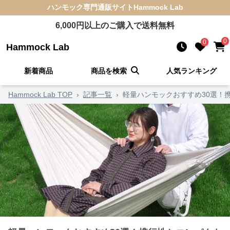
ハンモック
専門通販サイト
Hammock Lab
6,000
円以上のご購入で送料無料
0
0
Hammock Lab
新着商品
商品を検索
人気ランキング
Hammock Lab TOP
›
記事一覧
›
軽量ハンモックおすすめ30選！