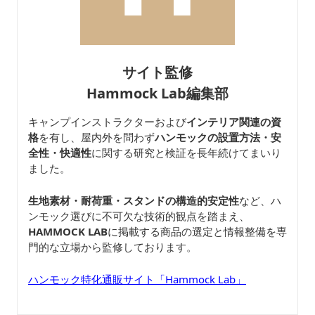
サイト監修
Hammock Lab編集部
キャンプインストラクターおよび
インテリア関連の資
格
を有し、屋内外を問わず
ハンモックの設置方法・安
全性・快適性
に関する研究と検証を長年続けてまいり
ました。
生地素材・耐荷重・スタンドの構造的安定性
など、ハ
ンモック選びに不可欠な技術的観点を踏まえ、
HAMMOCK LAB
に掲載する商品の選定と情報整備を専
門的な立場から監修しております。
ハンモック特化通販サイト「Hammock Lab」