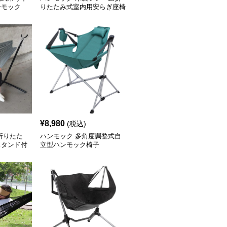
ンモック
りたたみ式室内用安らぎ座椅
子
¥
8,980
(税込)
折りたた
ハンモック 多角度調整式自
スタンド付
立型ハンモック椅子