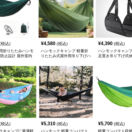
¥
4,580
¥
4,390
(税込)
(税込)
(税込)
用折りたたみハンモ
ハンモックキャンプ 軽量折
ハンモックキャンプ
倒防止設計 屋外室内
りたたみ式屋外用吊り下げハ
足置き吊り下げ式
ンモック
¥
5,310
¥
5,700
(税込)
(税込)
(税込)
クキャンプに最適軽
ハンモック 軽量コンパクト
軽量コンパクト収