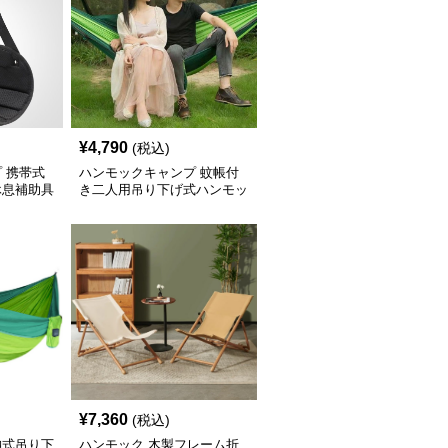
¥
4,790
(税込)
 携帯式
ハンモックキャンプ 蚊帳付
休息補助具
き二人用吊り下げ式ハンモッ
ク
¥
7,360
(税込)
納式吊り下
ハンモック 木製フレーム折