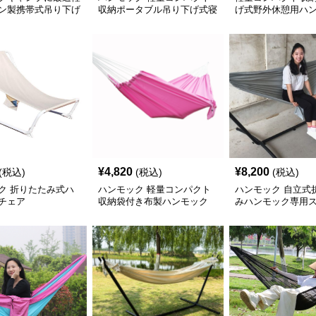
ン製携帯式吊り下げ
収納ポータブル吊り下げ式寝
げ式野外休憩用ハ
具
¥
4,820
¥
8,200
(税込)
(税込)
(税込)
ク 折りたたみ式ハ
ハンモック 軽量コンパクト
ハンモック 自立式
チェア
収納袋付き布製ハンモック
みハンモック専用
き