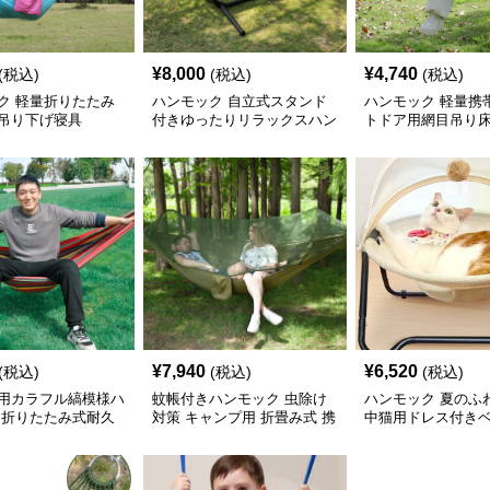
¥
8,000
¥
4,740
(税込)
(税込)
(税込)
ク 軽量折りたたみ
ハンモック 自立式スタンド
ハンモック 軽量携
吊り下げ寝具
付きゆったりリラックスハン
トドア用網目吊り
モック
¥
7,940
¥
6,520
(税込)
(税込)
(税込)
用カラフル縞模様ハ
蚊帳付きハンモック 虫除け
ハンモック 夏のふ
 折りたたみ式耐久
対策 キャンプ用 折畳み式 携
中猫用ドレス付き
帯便利