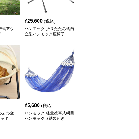
¥
25,600
(税込)
帯式アウ
ハンモック 折りたたみ式自
床
立型ハンモック座椅子
¥
5,680
(税込)
わふわ空
ハンモック 軽量携帯式網目
ベッド
ハンモック収納袋付き