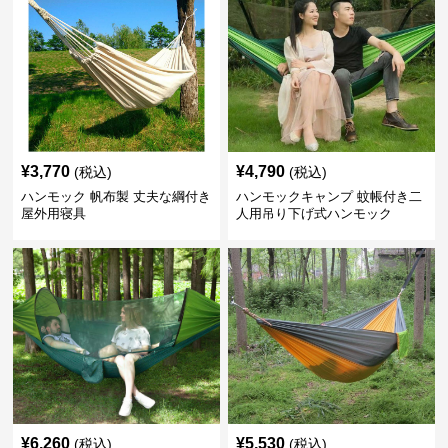
¥
3,770
¥
4,790
(税込)
(税込)
ハンモック 帆布製 丈夫な綱付き
ハンモックキャンプ 蚊帳付き二
屋外用寝具
人用吊り下げ式ハンモック
¥
6,260
¥
5,530
(税込)
(税込)