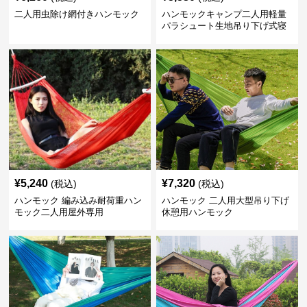
二人用虫除け網付きハンモック
ハンモックキャンプ二人用軽量
パラシュート生地吊り下げ式寝
具
¥
5,240
¥
7,320
(税込)
(税込)
ハンモック 編み込み耐荷重ハン
ハンモック 二人用大型吊り下げ
モック二人用屋外専用
休憩用ハンモック