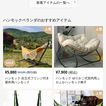
›
新着アイテムの一覧へ
ハンモックベランダのおすすめアイテム
人気
人気
SALE
¥
5,880
¥
7,900
(税込)
¥
6180
(割引前)
ハンモック 自立式フリンジ付き
ハンモック ゆりかご式室内用ふ
屋外用ハンモック
かふかハンモック椅子
人気