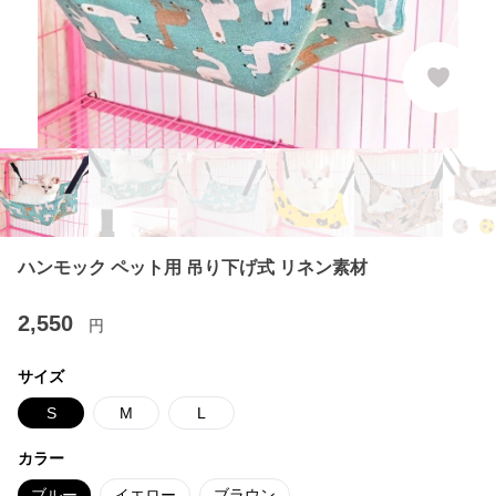
ハンモック ペット用 吊り下げ式 リネン素材
2,550
円
サイズ
S
M
L
カラー
ブルー
イエロー
ブラウン