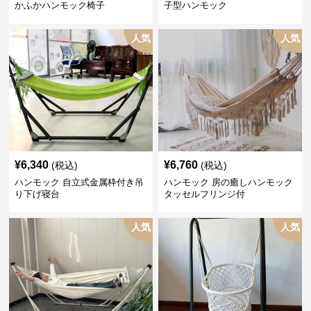
かふかハンモック椅子
子型ハンモック
人気
人気
¥
6,340
¥
6,760
(税込)
(税込)
ハンモック 自立式金属枠付き吊
ハンモック 房の癒しハンモック
り下げ寝台
タッセルフリンジ付
人気
人気