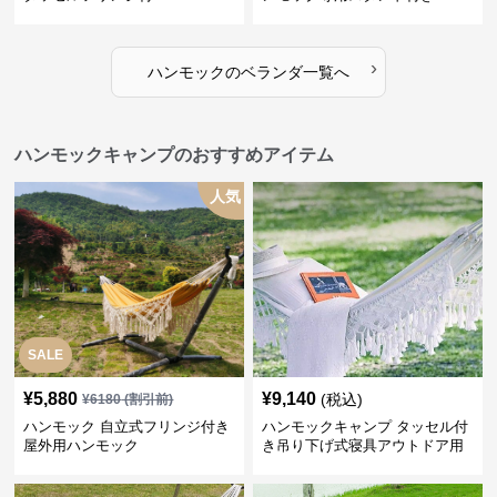
›
ハンモック
の
ベランダ
一覧へ
ハンモックキャンプのおすすめアイテム
人気
SALE
¥
5,880
¥
9,140
(税込)
¥
6180
(割引前)
ハンモック 自立式フリンジ付き
ハンモックキャンプ タッセル付
屋外用ハンモック
き吊り下げ式寝具アウトドア用
休憩具