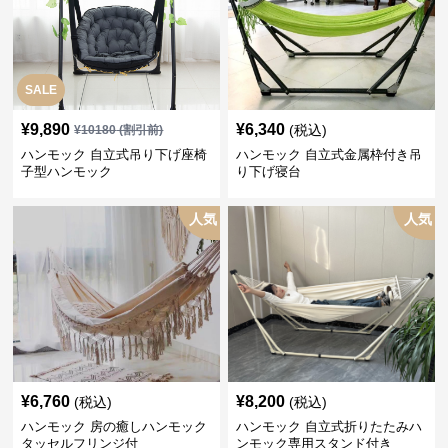
SALE
¥
9,890
¥
6,340
(税込)
¥
10180
(割引前)
ハンモック 自立式吊り下げ座椅
ハンモック 自立式金属枠付き吊
子型ハンモック
り下げ寝台
人気
人気
¥
6,760
¥
8,200
(税込)
(税込)
ハンモック 房の癒しハンモック
ハンモック 自立式折りたたみハ
タッセルフリンジ付
ンモック専用スタンド付き