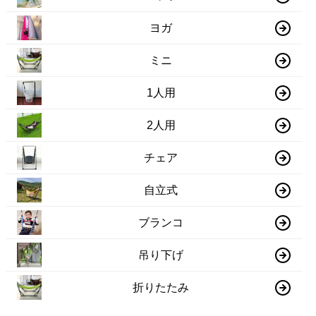
ヨガ
ミニ
1人用
2人用
チェア
自立式
ブランコ
吊り下げ
折りたたみ