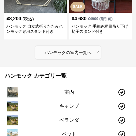
SALE
¥
8,200
¥
4,680
(税込)
¥
4900
(割引前)
ハンモック 自立式折りたたみハ
ハンモック 手編み網目吊り下げ
ンモック専用スタンド付き
椅子スタンド付き
›
ハンモック
の
室内
一覧へ
ハンモック カテゴリ一覧
室内
キャンプ
ベランダ
ペット