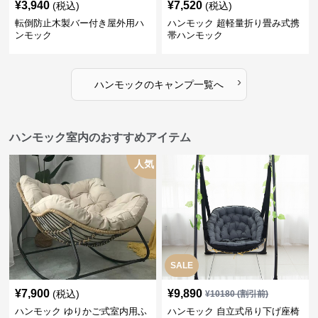
¥
3,940
¥
7,520
(税込)
(税込)
転倒防止木製バー付き屋外用ハ
ハンモック 超軽量折り畳み式携
ンモック
帯ハンモック
›
ハンモック
の
キャンプ
一覧へ
ハンモック室内のおすすめアイテム
人気
SALE
¥
7,900
¥
9,890
(税込)
¥
10180
(割引前)
ハンモック ゆりかご式室内用ふ
ハンモック 自立式吊り下げ座椅