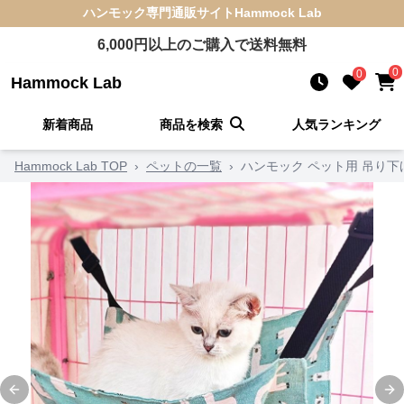
ハンモック
専門通販サイト
Hammock Lab
6,000
円以上のご購入で送料無料
0
0
Hammock Lab
新着商品
商品を検索
人気ランキング
Hammock Lab TOP
›
ペットの一覧
›
ハンモック ペット用 吊り下
Previous slide
Ne