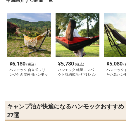
今回紹介する商品一覧
¥
6,180
¥
5,780
¥
5,080
(税込)
(税込)
(税込
ハンモック 自立式フリ
ハンモック 軽量コンパ
ハンモック 自
ンジ付き屋外用ハンモッ
クト収納式吊り下げハン
たたみハンモッ
ク
モック
タンド付き
キャンプ泊が快適になるハンモックおすすめ
27選