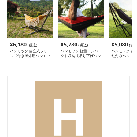
¥
6,180
¥
5,780
¥
5,080
(税込)
(税込)
(税込
ハンモック 自立式フリ
ハンモック 軽量コンパ
ハンモック 自
ンジ付き屋外用ハンモッ
クト収納式吊り下げハン
たたみハンモッ
ク
モック
タンド付き