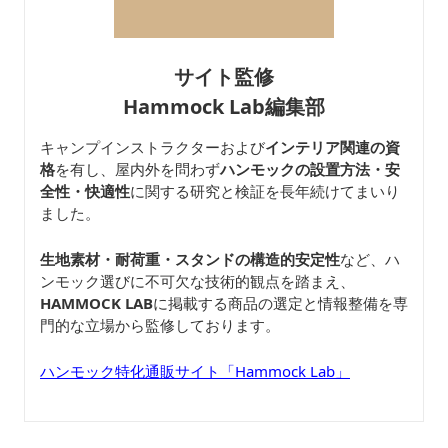
サイト監修
Hammock Lab編集部
キャンプインストラクターおよび
インテリア関連の資
格
を有し、屋内外を問わず
ハンモックの設置方法・安
全性・快適性
に関する研究と検証を長年続けてまいり
ました。
生地素材・耐荷重・スタンドの構造的安定性
など、ハ
ンモック選びに不可欠な技術的観点を踏まえ、
HAMMOCK LAB
に掲載する商品の選定と情報整備を専
門的な立場から監修しております。
ハンモック特化通販サイト「Hammock Lab」