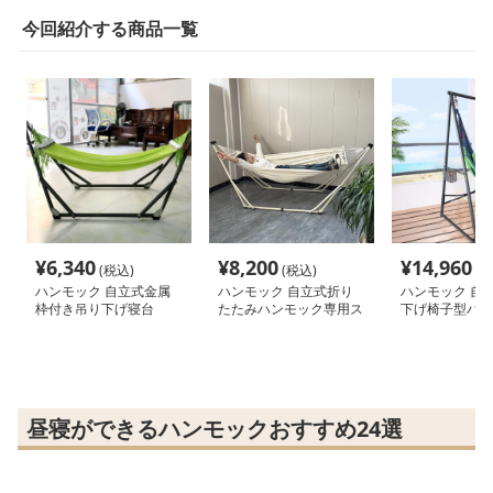
今回紹介する商品一覧
¥
6,340
¥
8,200
¥
14,960
(税込)
(税込)
(税
ハンモック 自立式金属
ハンモック 自立式折り
ハンモック 自
枠付き吊り下げ寝台
たたみハンモック専用ス
下げ椅子型ハン
タンド付き
用スタンドセッ
昼寝ができるハンモックおすすめ24選