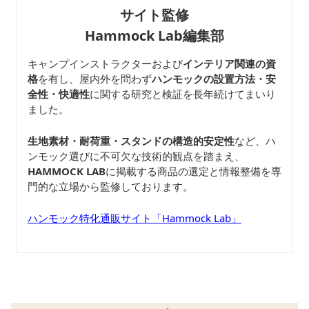
サイト監修
Hammock Lab編集部
キャンプインストラクターおよび
インテリア関連の資
格
を有し、屋内外を問わず
ハンモックの設置方法・安
全性・快適性
に関する研究と検証を長年続けてまいり
ました。
生地素材・耐荷重・スタンドの構造的安定性
など、ハ
ンモック選びに不可欠な技術的観点を踏まえ、
HAMMOCK LAB
に掲載する商品の選定と情報整備を専
門的な立場から監修しております。
ハンモック特化通販サイト「Hammock Lab」