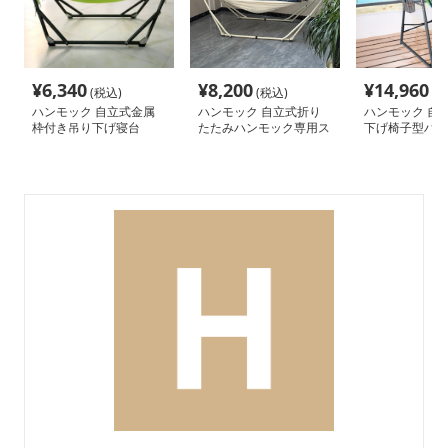
¥
6,340
¥
8,200
¥
14,960
(税込)
(税込)
(税
ハンモック 自立式金属
ハンモック 自立式折り
ハンモック 自
枠付き吊り下げ寝台
たたみハンモック専用ス
下げ椅子型ハン
タンド付き
用スタンドセッ