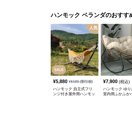
ハンモック
ベランダ
のおすす
人気
SALE
¥
5,880
¥
7,900
(税込)
¥
6180
(割引前)
ハンモック 自立式フリ
ハンモック ゆり
ンジ付き屋外用ハンモッ
室内用ふかふか
ク
ク椅子