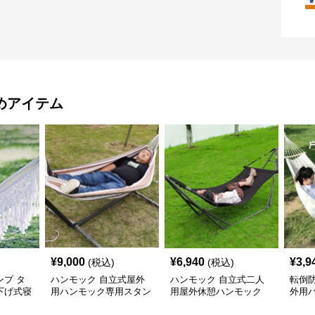
めアイテム
¥
9,000
¥
6,940
¥
3,9
(税込)
(税込)
プ タ
ハンモック 自立式屋外
ハンモック 自立式二人
転倒
下げ式寝
用ハンモック専用スタン
用屋外休憩ハンモック
外用
休憩具
ド付き