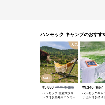
ハンモック
キャンプ
のおすす
人気
SALE
¥
5,880
¥
9,140
(税込)
¥
6180
(割引前)
ハンモック 自立式フリ
ハンモックキャン
ンジ付き屋外用ハンモッ
ッセル付き吊り
ク
具アウトドア用