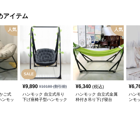
めアイテム
人気
人気
SALE
¥
9,890
¥
6,340
¥
6,7
(税込)
¥
10180
(割引前)
かご式
ハンモック 自立式吊り
ハンモック 自立式金属
ハン
ハンモッ
下げ座椅子型ハンモック
枠付き吊り下げ寝台
ンモ
ンジ