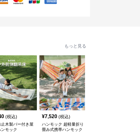
もっと見る
40
¥
7,520
¥
5,360
(税込)
(税込)
(税込)
防止木製バー付き屋
ハンモック 超軽量折り
ハンモック 親子で楽し
ハンモック
畳み式携帯ハンモック
む自立式ハンモック専用
支架付き