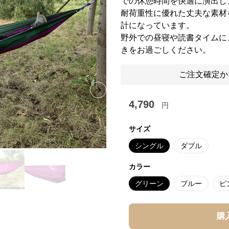
での休憩時間を快適に演出し
耐荷重性に優れた丈夫な素材
計になっています。
野外での昼寝や読書タイムに
きをお過ごしください。
ご注文確定か
Next slide
4,790
円
サイズ
シングル
ダブル
カラー
グリーン
ブルー
ピ
購