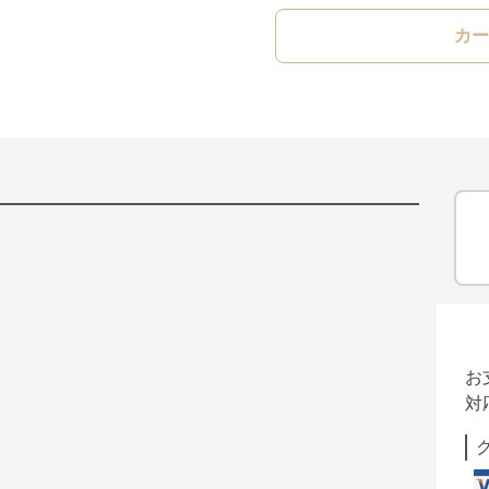
カー
お
対