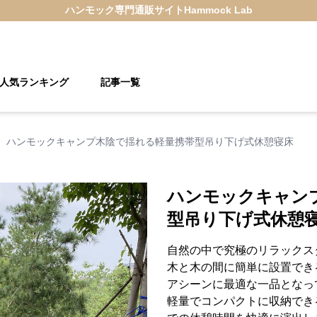
ハンモック
専門通販サイト
Hammock Lab
人気ランキング
記事一覧
›
ハンモックキャンプ木陰で揺れる軽量携帯型吊り下げ式休憩寝床
ハンモックキャン
型吊り下げ式休憩
自然の中で究極のリラックス
木と木の間に簡単に設置でき
アシーンに最適な一品となっ
軽量でコンパクトに収納でき