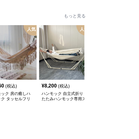
もっと見る
人気
人気
人
60
¥
8,200
¥
7,180
(税込)
(税込)
(税込)
モック 房の癒しハ
ハンモック 自立式折り
ハンモック フリンジ付
ック タッセルフリ
たたみハンモック専用ス
き吊り下げ式チェア型ハ
付
タンド付き
ンモック