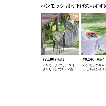
ハンモック
吊り下げ
のおすす
人気
¥
7,180
¥
9,140
(税込)
(税込)
ハンモック フリンジ付
ハンモックキャン
き吊り下げ式チェア型ハ
ッセル付き吊り
ンモック
具アウトドア用