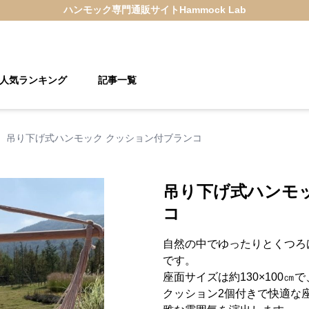
ハンモック
専門通販サイト
Hammock Lab
人気ランキング
記事一覧
›
吊り下げ式ハンモック クッション付ブランコ
吊り下げ式ハンモ
コ
自然の中でゆったりとくつろ
です。
座面サイズは約130×100
クッション2個付きで快適な