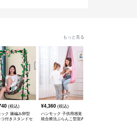
もっと見る
740
¥
4,360
¥
5,820
(税込)
(税込)
(税込)
モック 籐編み卵型
ハンモック 子供用感覚
ハンモック 子供用室内
ンコ付きスタンドセ
統合療法ぶらんこ型室内
ぶらんこ型ハンモック座
ハンモック
椅子