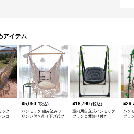
めアイテム
¥
5,050
¥
18,790
¥
26,
(税込)
(税込)
モック
ハンモック 編み込みフ
室内用自立式ハンモック
ハン
ランコ
リンジ付き吊り下げ式ブ
ブランコ葉飾り付き
ブラ
ランコ
ット