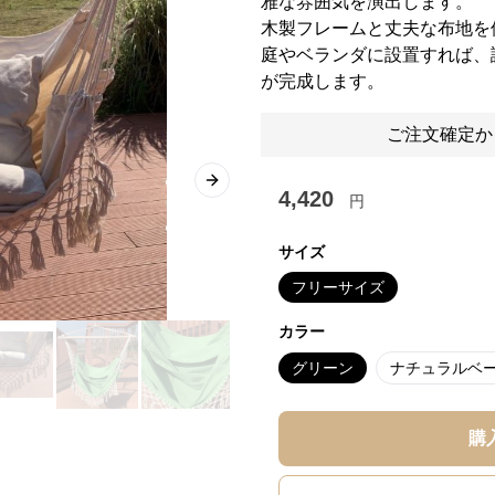
雅な雰囲気を演出します。
木製フレームと丈夫な布地を
庭やベランダに設置すれば、
が完成します。
ご注文確定か
Next slide
4,420
円
サイズ
フリーサイズ
カラー
グリーン
ナチュラルベ
購