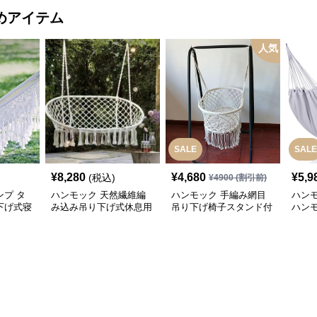
めアイテム
人気
SALE
SALE
¥
8,280
¥
4,680
¥
5,9
(税込)
¥
4900
(割引前)
プ タ
ハンモック 天然繊維編
ハンモック 手編み網目
ハン
下げ式寝
み込み吊り下げ式休息用
吊り下げ椅子スタンド付
ハン
休憩具
寝具
き
息用