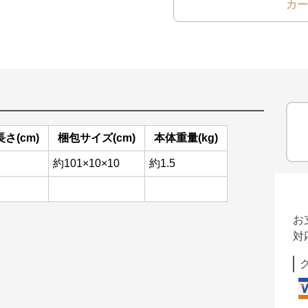
カー
さ(cm)
梱包サイズ(cm)
本体重量(kg)
約101×10×10
約1.5
お
対