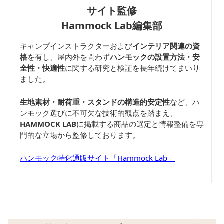
サイト監修
Hammock Lab編集部
キャンプインストラクターおよび
インテリア関連の資
格
を有し、屋内外を問わず
ハンモックの設置方法・安
全性・快適性
に関する研究と検証を長年続けてまいり
ました。
生地素材・耐荷重・スタンドの構造的安定性
など、ハ
ンモック選びに不可欠な技術的観点を踏まえ、
HAMMOCK LAB
に掲載する商品の選定と情報整備を専
門的な立場から監修しております。
ハンモック特化通販サイト「Hammock Lab」