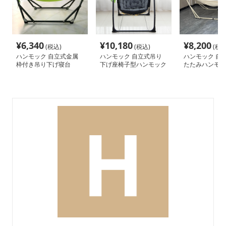
¥
6,340
¥
10,180
¥
8,200
(税込)
(税込)
(税込
ハンモック 自立式金属
ハンモック 自立式吊り
ハンモック 自
枠付き吊り下げ寝台
下げ座椅子型ハンモック
たたみハンモッ
タンド付き