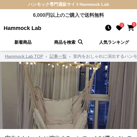
ハンモック
専門通販サイト
Hammock Lab
6,000
円以上のご購入で送料無料
0
0
Hammock Lab
新着商品
商品を検索
人気ランキング
Hammock Lab TOP
›
記事一覧
›
室内をおしゃれに演出するハンモ