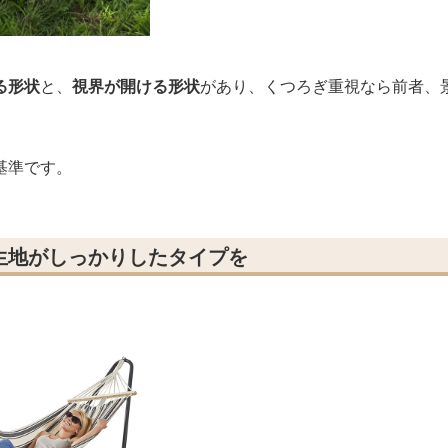
る形状
と、
視界が開ける形状
があり、くつろぎ重視なら前者、
基準です。
生地がしっかりしたタイプを