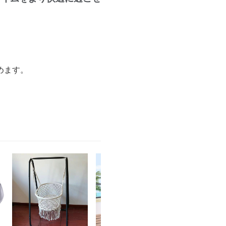
めます。
。