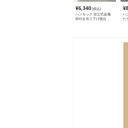
¥
6,340
¥
(税込)
ハンモック 自立式金属
ハ
枠付き吊り下げ寝台
た
タ