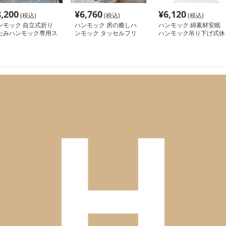
8,200
¥
6,760
¥
6,120
(税込)
(税込)
(税込)
ンモック 自立式折り
ハンモック 房の癒しハ
ハンモック 綿素材安眠
たみハンモック専用ス
ンモック タッセルフリ
ハンモック吊り下げ式休
ンド付き
ンジ付
息用品