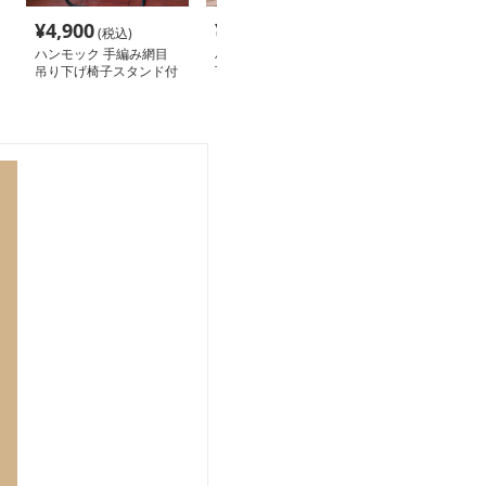
¥
4,900
¥
14,960
¥
7,520
(税込)
(税込)
(税込
ハンモック 手編み網目
ハンモック 自立式吊り
ハンモック 超
吊り下げ椅子スタンド付
下げ椅子型ハンモック専
畳み式携帯ハン
き
用スタンドセット