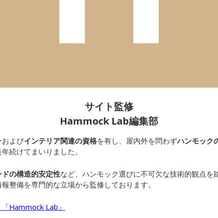
サイト監修
Hammock Lab編集部
ーおよび
インテリア関連の資格
を有し、屋内外を問わず
ハンモック
長年続けてまいりました。
ンドの構造的安定性
など、ハンモック選びに不可欠な技術的観点を
情報整備を専門的な立場から監修しております。
ammock Lab」