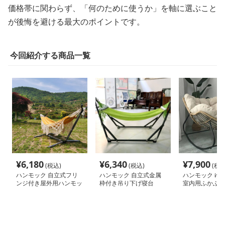
価格帯に関わらず、「何のために使うか」を軸に選ぶこと
が後悔を避ける最大のポイントです。
今回紹介する商品一覧
¥
6,180
¥
6,340
¥
7,900
(税込)
(税込)
(税込
ハンモック 自立式フリ
ハンモック 自立式金属
ハンモック ゆ
ンジ付き屋外用ハンモッ
枠付き吊り下げ寝台
室内用ふかふか
ク
ク椅子