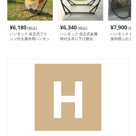
¥
6,180
¥
6,340
¥
7,900
(税込)
(税込)
(税込
ハンモック 自立式フリ
ハンモック 自立式金属
ハンモック ゆ
ンジ付き屋外用ハンモッ
枠付き吊り下げ寝台
室内用ふかふか
ク
ク椅子