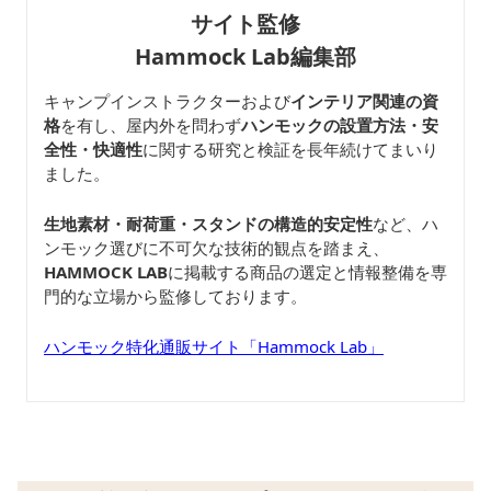
サイト監修
Hammock Lab編集部
キャンプインストラクターおよび
インテリア関連の資
格
を有し、屋内外を問わず
ハンモックの設置方法・安
全性・快適性
に関する研究と検証を長年続けてまいり
ました。
生地素材・耐荷重・スタンドの構造的安定性
など、ハ
ンモック選びに不可欠な技術的観点を踏まえ、
HAMMOCK LAB
に掲載する商品の選定と情報整備を専
門的な立場から監修しております。
ハンモック特化通販サイト「Hammock Lab」