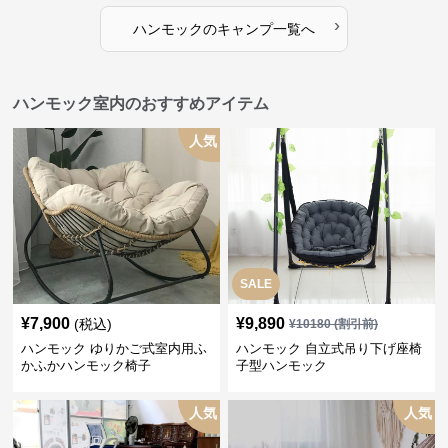
›
ハンモック
の
キャンプ
一覧へ
ハンモック室内のおすすめアイテム
人気
SALE
¥
7,900
¥
9,890
(税込)
¥
10180
(割引前)
ハンモック ゆりかご式室内用ふ
ハンモック 自立式吊り下げ座椅
かふかハンモック椅子
子型ハンモック
人気
人気