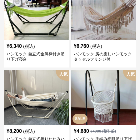
¥
6,340
¥
6,760
(税込)
(税込)
ハンモック 自立式金属枠付き吊
ハンモック 房の癒しハンモック
り下げ寝台
タッセルフリンジ付
人気
人気
SALE
¥
8,200
¥
4,680
(税込)
¥
4900
(割引前)
ハンモック 自立式折りたたみハ
ハンモック 手編み網目吊り下げ