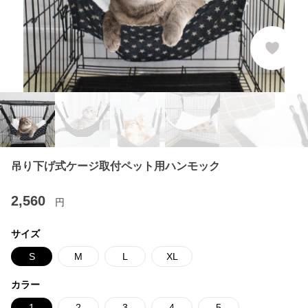
吊り下げ式ケージ取付ペット用ハンモック
2,560
円
サイズ
S
M
L
XL
カラー
1
2
3
4
5