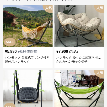
人気
人気
SALE
¥
5,880
¥
7,900
(税込)
¥
6180
(割引前)
ハンモック 自立式フリンジ付き
ハンモック ゆりかご式室内用ふ
屋外用ハンモック
かふかハンモック椅子
人気