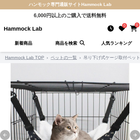
ハンモック
専門通販サイト
Hammock Lab
6,000
円以上のご購入で送料無料
0
0
Hammock Lab
新着商品
商品を検索
人気ランキング
Hammock Lab TOP
›
ペットの一覧
›
吊り下げ式ケージ取付ペッ
Previous slide
Ne