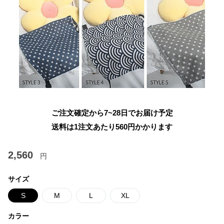
ご注文確定から7~28日でお届け予定
送料は1注文あたり
560
円かかります
2,560
円
サイズ
S
M
L
XL
カラー