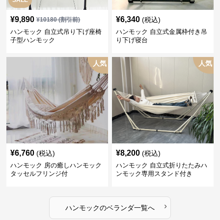
SALE
¥
9,890
¥
6,340
(税込)
¥
10180
(割引前)
ハンモック 自立式吊り下げ座椅
ハンモック 自立式金属枠付き吊
子型ハンモック
り下げ寝台
人気
人気
¥
6,760
¥
8,200
(税込)
(税込)
ハンモック 房の癒しハンモック
ハンモック 自立式折りたたみハ
タッセルフリンジ付
ンモック専用スタンド付き
›
ハンモック
の
ベランダ
一覧へ