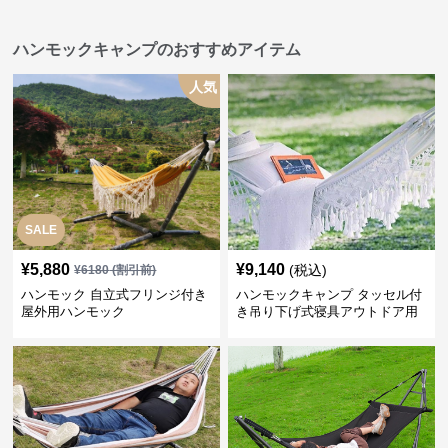
ハンモックキャンプのおすすめアイテム
人気
SALE
¥
5,880
¥
9,140
(税込)
¥
6180
(割引前)
ハンモック 自立式フリンジ付き
ハンモックキャンプ タッセル付
屋外用ハンモック
き吊り下げ式寝具アウトドア用
休憩具