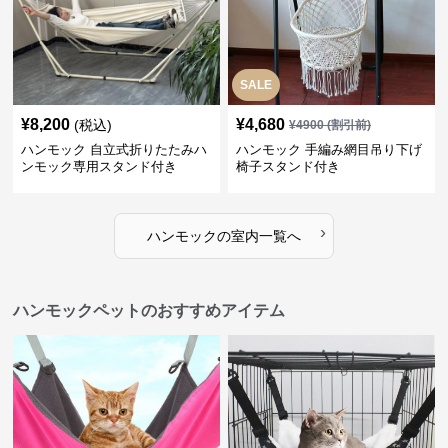
SALE
¥
8,200
¥
4,680
(税込)
¥
4900
(割引前)
ハンモック 自立式折りたたみハ
ハンモック 手編み網目吊り下げ
ンモック専用スタンド付き
椅子スタンド付き
›
ハンモック
の
室内
一覧へ
ハンモックペットのおすすめアイテム