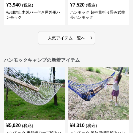
¥
3,940
¥
7,520
(税込)
(税込)
転倒防止木製バー付き屋外用ハ
ハンモック 超軽量折り畳み式携
ンモック
帯ハンモック
›
人気アイテム一覧へ
ハンモックキャンプの新着アイテム
¥
5,020
¥
4,310
(税込)
(税込)
ハンモック 天然綿ロープ編みハ
ハンモック 屋外用網目編みハン