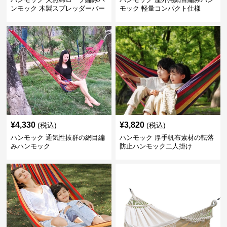
ンモック 木製スプレッダーバー
モック 軽量コンパクト仕様
付き
¥
4,330
¥
3,820
(税込)
(税込)
ハンモック 通気性抜群の網目編
ハンモック 厚手帆布素材の転落
みハンモック
防止ハンモック二人掛け