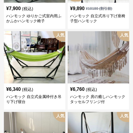
¥
7,900
¥
9,890
(税込)
¥
10180
(割引前)
ハンモック ゆりかご式室内用ふ
ハンモック 自立式吊り下げ座椅
かふかハンモック椅子
子型ハンモック
人気
人気
¥
6,340
¥
6,760
(税込)
(税込)
ハンモック 自立式金属枠付き吊
ハンモック 房の癒しハンモック
り下げ寝台
タッセルフリンジ付
人気
人気