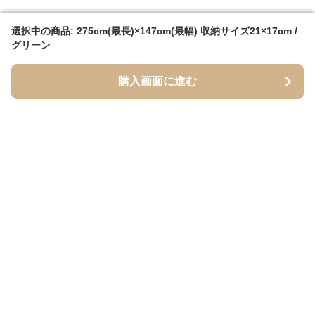
選択中の商品: 275cm(最長)×147cm(最幅) 収納サイズ21×17cm /
選択中の商品: 275cm(最長)×147cm(最幅) 収納サイズ21×17cm /
グリーン
グリーン
購入画面に進む
購入画面に進む
Hammock Lab
について
利用規約