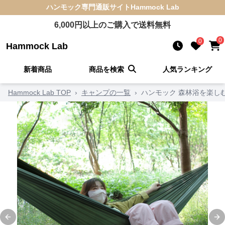
ハンモック
専門通販サイト
Hammock Lab
6,000
円以上のご購入で送料無料
0
0
Hammock Lab
新着商品
商品を検索
人気ランキング
Hammock Lab TOP
›
キャンプの一覧
›
ハンモック 森林浴を楽し
Previous slide
Ne