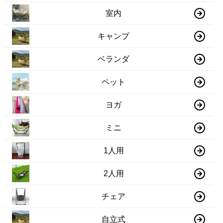
室内
キャンプ
ベランダ
ペット
ヨガ
ミニ
1人用
2人用
チェア
自立式