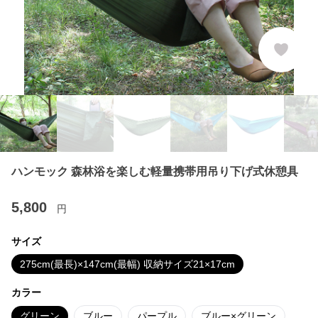
ハンモック 森林浴を楽しむ軽量携帯用吊り下げ式休憩具
5,800
円
サイズ
275cm(最長)×147cm(最幅) 収納サイズ21×17cm
カラー
グリーン
ブルー
パープル
ブルー×グリーン