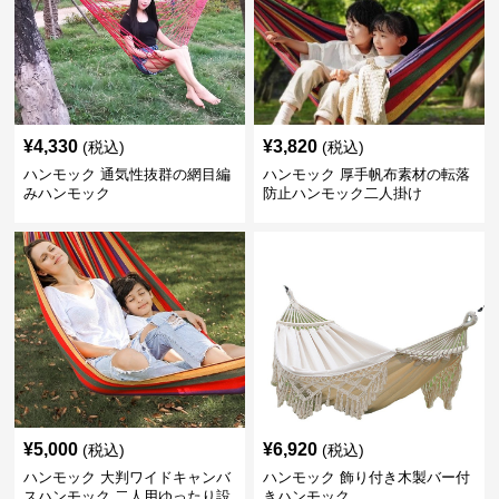
¥
4,330
¥
3,820
(税込)
(税込)
ハンモック 通気性抜群の網目編
ハンモック 厚手帆布素材の転落
みハンモック
防止ハンモック二人掛け
¥
5,000
¥
6,920
(税込)
(税込)
ハンモック 大判ワイドキャンバ
ハンモック 飾り付き木製バー付
スハンモック 二人用ゆったり設
きハンモック