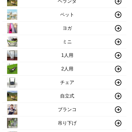
ベランダ
ペット
ヨガ
ミニ
1人用
2人用
チェア
自立式
ブランコ
吊り下げ