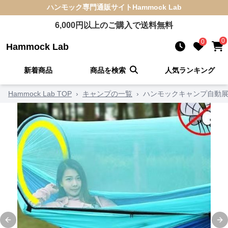
ハンモック
専門通販サイト
Hammock Lab
6,000
円以上のご購入で送料無料
0
0
Hammock Lab
新着商品
商品を検索
人気ランキング
Hammock Lab TOP
›
キャンプの一覧
›
ハンモックキャンプ自動
Previous slide
Ne