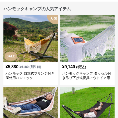
ハンモックキャンプの人気アイテム
人気
SALE
¥
5,880
¥
9,140
(税込)
¥
6180
(割引前)
ハンモック 自立式フリンジ付き
ハンモックキャンプ タッセル付
屋外用ハンモック
き吊り下げ式寝具アウトドア用
休憩具