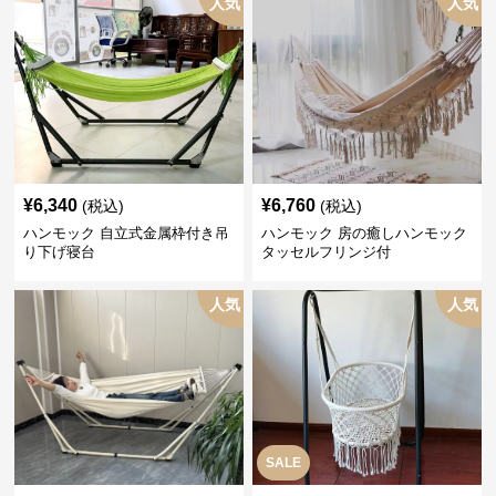
人気
人気
¥
6,340
¥
6,760
(税込)
(税込)
ハンモック 自立式金属枠付き吊
ハンモック 房の癒しハンモック
り下げ寝台
タッセルフリンジ付
人気
人気
SALE