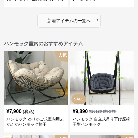
計
›
新着アイテムの一覧へ
ハンモック室内のおすすめアイテム
人気
SALE
¥
7,900
¥
9,890
(税込)
¥
10180
(割引前)
ハンモック ゆりかご式室内用ふ
ハンモック 自立式吊り下げ座椅
かふかハンモック椅子
子型ハンモック