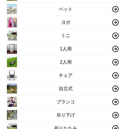
ペット
ヨガ
ミニ
1人用
2人用
チェア
自立式
ブランコ
吊り下げ
折りたたみ