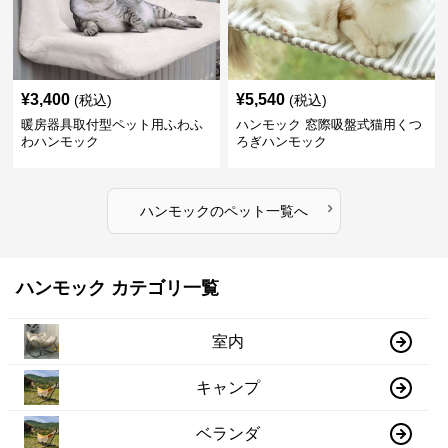
¥
3,400
¥
5,540
(税込)
(税込)
暖房器具取付型ペット用ふわふ
ハンモック 窓際吸盤式猫用くつ
わハンモック
ろぎハンモック
›
ハンモック
の
ペット
一覧へ
ハンモック カテゴリ一覧
室内
キャンプ
ベランダ