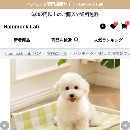
ハンモック
専門通販サイト
Hammock Lab
6,000
円以上のご購入で送料無料
0
0
Hammock Lab
新着商品
商品を検索
人気ランキング
Hammock Lab TOP
›
室内の一覧
›
ハンモック 小型犬専用木製フ
Previous slide
Ne