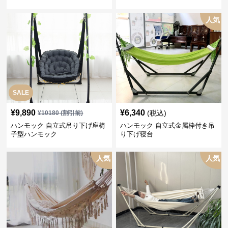
人気
SALE
¥
9,890
¥
6,340
(税込)
¥
10180
(割引前)
ハンモック 自立式吊り下げ座椅
ハンモック 自立式金属枠付き吊
子型ハンモック
り下げ寝台
人気
人気