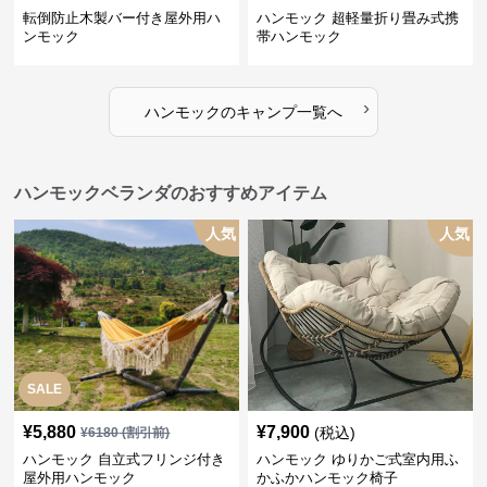
転倒防止木製バー付き屋外用ハ
ハンモック 超軽量折り畳み式携
ンモック
帯ハンモック
›
ハンモック
の
キャンプ
一覧へ
ハンモックベランダのおすすめアイテム
人気
人気
SALE
¥
5,880
¥
7,900
(税込)
¥
6180
(割引前)
ハンモック 自立式フリンジ付き
ハンモック ゆりかご式室内用ふ
屋外用ハンモック
かふかハンモック椅子