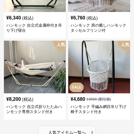
¥
6,340
¥
6,760
(税込)
(税込)
ハンモック 自立式金属枠付き吊
ハンモック 房の癒しハンモック
り下げ寝台
タッセルフリンジ付
人気
人気
SALE
¥
8,200
¥
4,680
(税込)
¥
4900
(割引前)
ハンモック 自立式折りたたみハ
ハンモック 手編み網目吊り下げ
ンモック専用スタンド付き
椅子スタンド付き
›
人気アイテム一覧へ