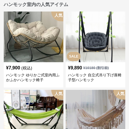
ハンモック室内の人気アイテム
人気
SALE
¥
7,900
¥
9,890
(税込)
¥
10180
(割引前)
ハンモック ゆりかご式室内用ふ
ハンモック 自立式吊り下げ座椅
かふかハンモック椅子
子型ハンモック
人気
人気