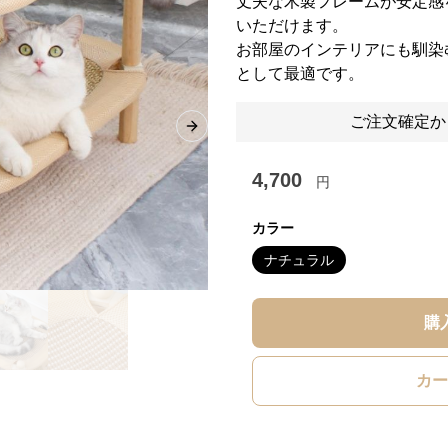
丈夫な木製フレームが安定感
いただけます。
お部屋のインテリアにも馴染
として最適です。
ご注文確定か
Next slide
4,700
円
カラー
ナチュラル
購
カー