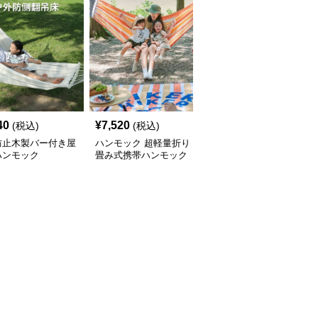
40
¥
7,520
¥
5,360
(税込)
(税込)
(税込)
防止木製バー付き屋
ハンモック 超軽量折り
ハンモック 親子で楽し
ハンモック
畳み式携帯ハンモック
む自立式ハンモック専用
支架付き