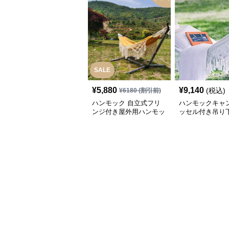
SALE
¥
5,880
¥
9,140
(税込)
¥
6180
(割引前)
ハンモック 自立式フリ
ハンモックキャン
ンジ付き屋外用ハンモッ
ッセル付き吊り
ク
具アウトドア用