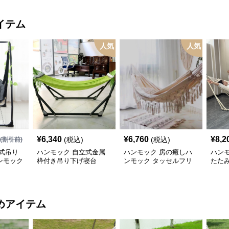
イテム
人気
人気
¥
6,340
¥
6,760
¥
8,2
(税込)
(税込)
(割引前)
式吊り
ハンモック 自立式金属
ハンモック 房の癒しハ
ハン
ンモック
枠付き吊り下げ寝台
ンモック タッセルフリ
たた
ンジ付
タン
めアイテム