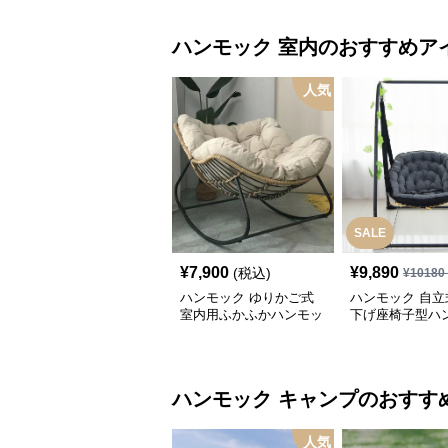
ハンモック
室内
のおすすめア
人気
SALE
¥
7,900
¥
9,890
(税込)
¥
10180
ハンモック ゆりかご式
ハンモック 自立
室内用ふかふかハンモッ
下げ座椅子型ハ
ク椅子
ハンモック
キャンプ
のおすす
人気