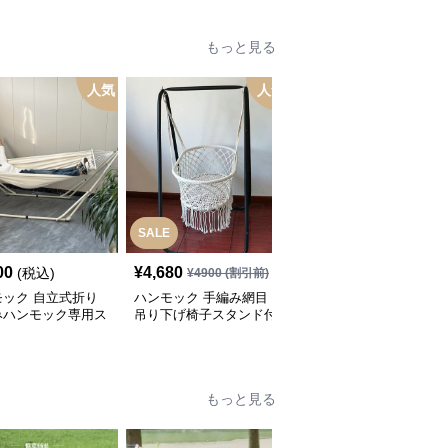
もっと見る
人気
人気
SALE
SALE
00
¥
4,680
¥
5,980
(税込)
¥
4900
(割引前)
¥
6120
(割引前)
モック 自立式折り
ハンモック 手編み網目
ハンモック 綿素材安眠
みハンモック専用ス
吊り下げ椅子スタンド付
ハンモック吊り下げ式休
ド付き
き
息用品
もっと見る