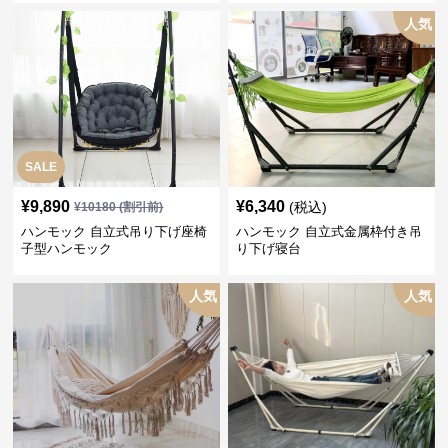
人気
SALE
¥
9,890
¥
6,340
(税込)
¥
10180
(割引前)
ハンモック 自立式吊り下げ座椅
ハンモック 自立式金属枠付き吊
子型ハンモック
り下げ寝台
人気
人気