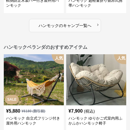
転倒防止木製バー付き屋外用ハ
ハンモック 超軽量折り畳み式携
ンモック
帯ハンモック
›
ハンモック
の
キャンプ
一覧へ
ハンモックベランダのおすすめアイテム
人気
人気
SALE
¥
5,880
¥
7,900
(税込)
¥
6180
(割引前)
ハンモック 自立式フリンジ付き
ハンモック ゆりかご式室内用ふ
屋外用ハンモック
かふかハンモック椅子