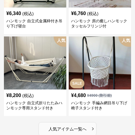
¥
6,340
¥
6,760
(税込)
(税込)
ハンモック 自立式金属枠付き吊
ハンモック 房の癒しハンモック
り下げ寝台
タッセルフリンジ付
人気
人気
SALE
¥
8,200
¥
4,680
(税込)
¥
4900
(割引前)
ハンモック 自立式折りたたみハ
ハンモック 手編み網目吊り下げ
ンモック専用スタンド付き
椅子スタンド付き
›
人気アイテム一覧へ