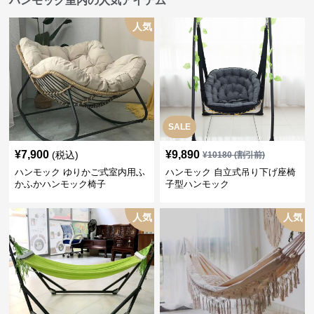
ハンモック室内の人気アイテム
人気
SALE
¥
7,900
¥
9,890
(税込)
¥
10180
(割引前)
ハンモック ゆりかご式室内用ふ
ハンモック 自立式吊り下げ座椅
かふかハンモック椅子
子型ハンモック
人気
人気