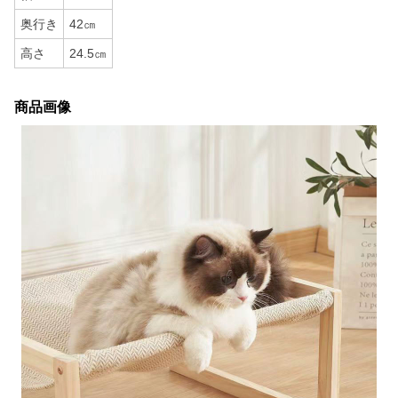
奥行き
42㎝
高さ
24.5㎝
商品画像