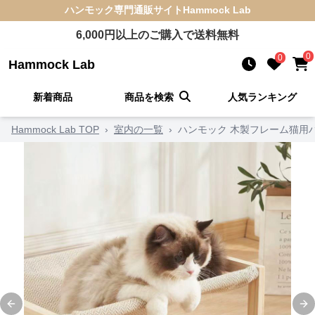
ハンモック
専門通販サイト
Hammock Lab
6,000
円以上のご購入で送料無料
0
0
Hammock Lab
新着商品
商品を検索
人気ランキング
Hammock Lab TOP
›
室内の一覧
›
ハンモック 木製フレーム猫用
Previous slide
Ne