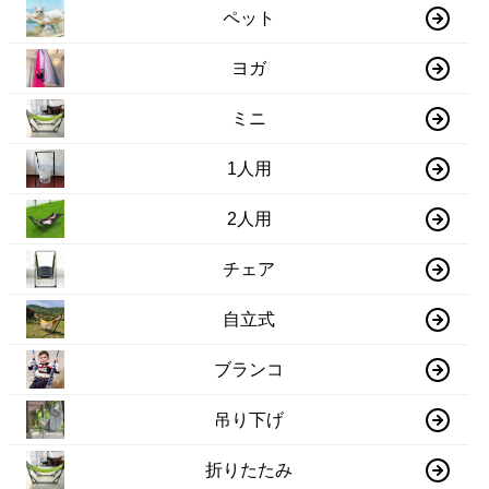
ペット
ヨガ
ミニ
1人用
2人用
チェア
自立式
ブランコ
吊り下げ
折りたたみ