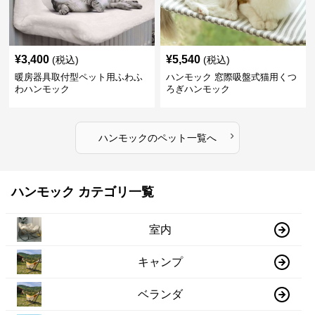
¥
3,400
¥
5,540
(税込)
(税込)
暖房器具取付型ペット用ふわふ
ハンモック 窓際吸盤式猫用くつ
わハンモック
ろぎハンモック
›
ハンモック
の
ペット
一覧へ
ハンモック カテゴリ一覧
室内
キャンプ
ベランダ