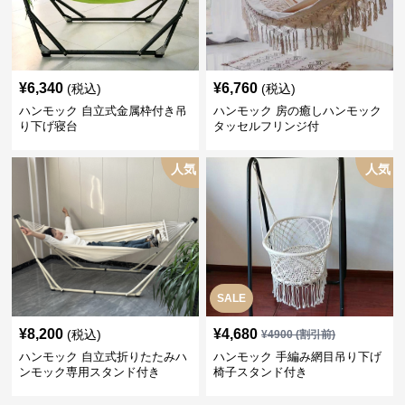
¥
6,340
¥
6,760
(税込)
(税込)
ハンモック 自立式金属枠付き吊
ハンモック 房の癒しハンモック
り下げ寝台
タッセルフリンジ付
人気
人気
SALE
¥
8,200
¥
4,680
(税込)
¥
4900
(割引前)
ハンモック 自立式折りたたみハ
ハンモック 手編み網目吊り下げ
ンモック専用スタンド付き
椅子スタンド付き