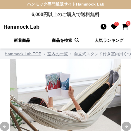
ハンモック
専門通販サイト
Hammock Lab
6,000
円以上のご購入で送料無料
0
0
Hammock Lab
新着商品
商品を検索
人気ランキング
Hammock Lab TOP
›
室内の一覧
›
自立式スタンド付き室内用く
Previous slide
Ne