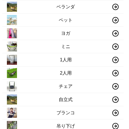
ベランダ
ペット
ヨガ
ミニ
1人用
2人用
チェア
自立式
ブランコ
吊り下げ