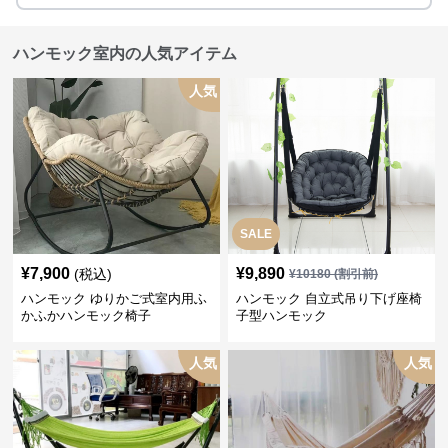
ハンモック室内の人気アイテム
人気
SALE
¥
7,900
¥
9,890
(税込)
¥
10180
(割引前)
ハンモック ゆりかご式室内用ふ
ハンモック 自立式吊り下げ座椅
かふかハンモック椅子
子型ハンモック
人気
人気