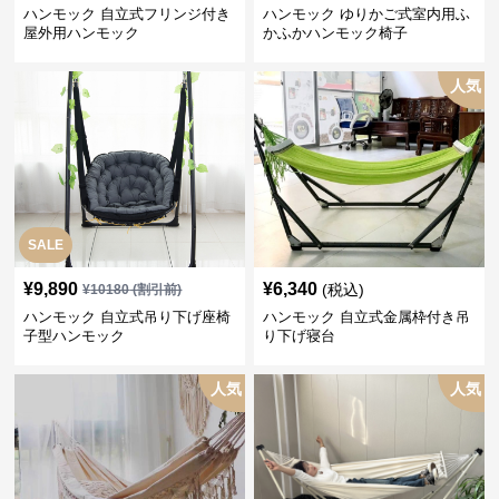
ハンモック 自立式フリンジ付き
ハンモック ゆりかご式室内用ふ
屋外用ハンモック
かふかハンモック椅子
人気
SALE
¥
9,890
¥
6,340
(税込)
¥
10180
(割引前)
ハンモック 自立式吊り下げ座椅
ハンモック 自立式金属枠付き吊
子型ハンモック
り下げ寝台
人気
人気