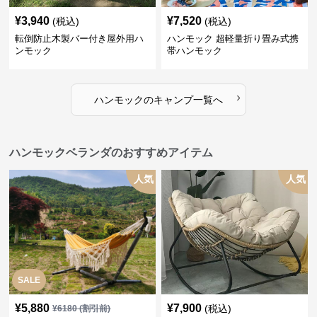
¥
3,940
¥
7,520
(税込)
(税込)
転倒防止木製バー付き屋外用ハ
ハンモック 超軽量折り畳み式携
ンモック
帯ハンモック
›
ハンモック
の
キャンプ
一覧へ
ハンモックベランダのおすすめアイテム
人気
人気
SALE
¥
5,880
¥
7,900
(税込)
¥
6180
(割引前)