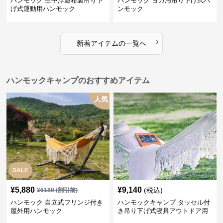
ハンモック 空中浮遊布製吊り下
ハンモック ヨガ用吊り下げ式ハ
げ式運動用ハンモック
ンモック
›
新着アイテムの一覧へ
ハンモックキャンプのおすすめアイテム
人気
SALE
¥
5,880
¥
9,140
(税込)
¥
6180
(割引前)
ハンモック 自立式フリンジ付き
ハンモックキャンプ タッセル付
屋外用ハンモック
き吊り下げ式寝具アウトドア用
休憩具