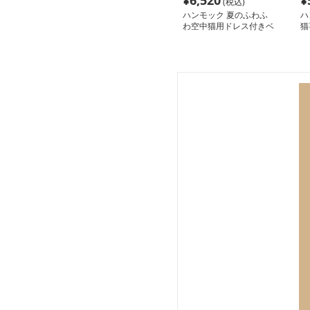
¥
6,520
¥
(税込)
ハンモック 夏のふわふ
ハ
わ空中猫用ドレス付きベ
猫
ッド