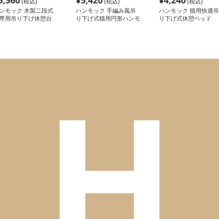
5,560
¥
5,420
¥
4,240
(税込)
(税込)
(税込)
ンモック 木製二段式
ハンモック 手編み風吊
ハンモック 猫用快適吊
専用吊り下げ休憩台
り下げ式猫用円形ハンモ
り下げ式休憩ベッド
ック