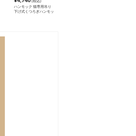
¥
4,740
(税込)
ハンモック 猫専用吊り
下げ式くつろぎハンモッ
ク