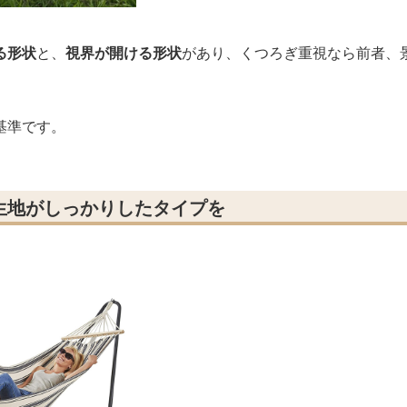
る形状
と、
視界が開ける形状
があり、くつろぎ重視なら前者、
基準です。
生地がしっかりしたタイプを