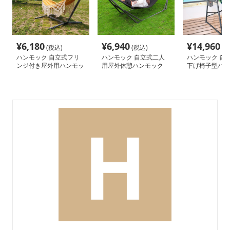
¥
6,180
¥
6,940
¥
14,960
(税込)
(税込)
(税
ハンモック 自立式フリ
ハンモック 自立式二人
ハンモック 自
ンジ付き屋外用ハンモッ
用屋外休憩ハンモック
下げ椅子型ハン
ク
用スタンドセッ