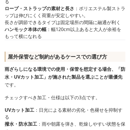
る
ロープ・ストラップの素材と長さ
：ポリエステル製ストラ
ップは伸びにくく荷重が安定しやすい。
長さが調節できるタイプは固定場所の間隔に融通が利く
ハンモック本体の幅
：幅120cm以上あると大人が余裕を
もって横になれる
屋外保管など制約があるケースでの選び方
雨ざらしになる環境での使用・保管を想定する場合、「防
水・UVカット加工」が施された製品を選ぶことが最優先
です。
チェックすべき加工・仕様は以下の3点です。
UVカット加工
：日光による素材の劣化・色褪せを抑制す
る
撥水・防水加工
：雨や朝露を弾き、乾燥しやすい状態を保