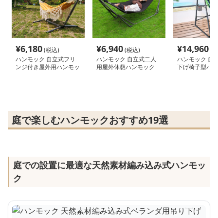
¥
6,180
¥
6,940
¥
14,960
(税込)
(税込)
(税
ハンモック 自立式フリ
ハンモック 自立式二人
ハンモック 自
ンジ付き屋外用ハンモッ
用屋外休憩ハンモック
下げ椅子型ハン
ク
用スタンドセッ
庭で楽しむハンモックおすすめ19選
庭での設置に最適な天然素材編み込み式ハンモッ
ク