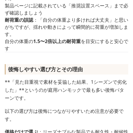
製品ページに記載されている「推奨設置スペース」まで必
ず確認しましょう
耐荷重の誤認
：「自分の体重より多ければ大丈夫」と思い
がちですが、揺れや動きによって瞬間的に荷重が増加しま
す。
自分の体重の
1.5〜2倍以上の耐荷重
を目安にすると安心で
す
後悔しやすい選び方とその理由
**「見た目重視で素材を妥協した結果、1シーズンで劣化
した」**というのが庭用ハンモックで最も多い後悔パタ
ーンです。
以下の選び方は後悔につながりやすいため注意が必要で
す。
価格だけで選ぶ
：リーズナブルな製品でも耐久性・耐候性