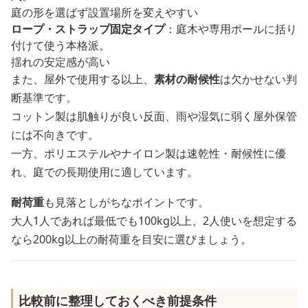
庭の形を選ばず設置場所を変えやすい
ロープ・ストラップ固定タイプ
：庭木や専用ポールに括り
付けて使う本格派。
揺れの安定感が高い
また、屋外で使用する以上、
素材の耐候性
は欠かせない判
断基準です。
コットン製は肌触りが良い反面、雨や湿気に弱く屋外保管
には不向きです。
一方、ポリエステルやナイロン製は速乾性・耐候性に優
れ、庭での長期使用に適しています。
耐荷重
も見落としがちなポイントです。
大人1人であれば最低でも100kg以上、2人使いを想定する
なら200kg以上の耐荷重を目安に選びましょう。
比較前に整理しておくべき前提条件