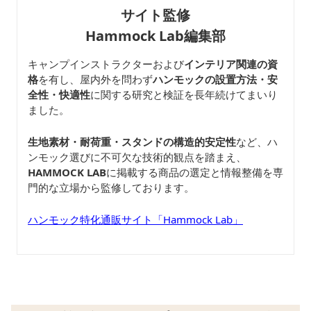
サイト監修
Hammock Lab編集部
キャンプインストラクターおよび
インテリア関連の資
格
を有し、屋内外を問わず
ハンモックの設置方法・安
全性・快適性
に関する研究と検証を長年続けてまいり
ました。
生地素材・耐荷重・スタンドの構造的安定性
など、ハ
ンモック選びに不可欠な技術的観点を踏まえ、
HAMMOCK LAB
に掲載する商品の選定と情報整備を専
門的な立場から監修しております。
ハンモック特化通販サイト「Hammock Lab」