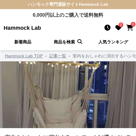
ハンモック
専門通販サイト
Hammock Lab
6,000
円以上のご購入で送料無料
0
0
Hammock Lab
新着商品
商品を検索
人気ランキング
Hammock Lab TOP
›
記事一覧
›
室内をおしゃれに演出するハンモ