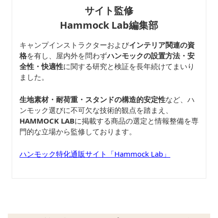
サイト監修
Hammock Lab編集部
キャンプインストラクターおよび
インテリア関連の資
格
を有し、屋内外を問わず
ハンモックの設置方法・安
全性・快適性
に関する研究と検証を長年続けてまいり
ました。
生地素材・耐荷重・スタンドの構造的安定性
など、ハ
ンモック選びに不可欠な技術的観点を踏まえ、
HAMMOCK LAB
に掲載する商品の選定と情報整備を専
門的な立場から監修しております。
ハンモック特化通販サイト「Hammock Lab」