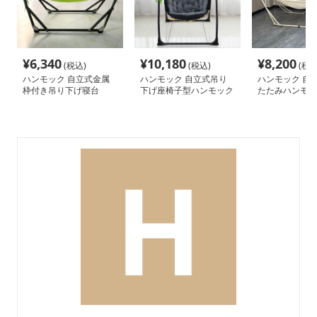
¥
6,340
¥
10,180
¥
8,200
(税込)
(税込)
(税込
ハンモック 自立式金属
ハンモック 自立式吊り
ハンモック 自
枠付き吊り下げ寝台
下げ座椅子型ハンモック
たたみハンモッ
タンド付き