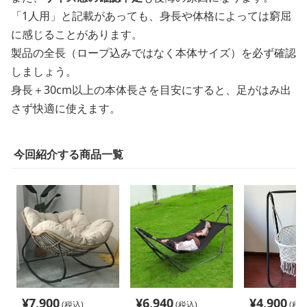
「1人用」と記載があっても、身長や体格によっては窮屈
に感じることがあります。
製品の全長（ロープ込みではなく本体サイズ）を必ず確認
しましょう。
身長＋30cm以上の本体長さを目安にすると、足がはみ出
さず快適に使えます。
今回紹介する商品一覧
¥
7,900
¥
6,940
¥
4,900
(税込)
(税込)
(税込