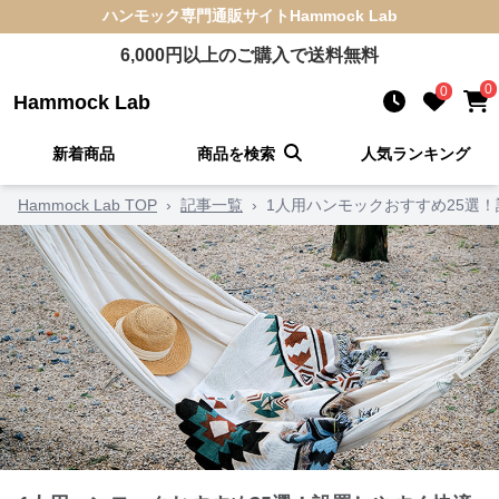
ハンモック
専門通販サイト
Hammock Lab
6,000
円以上のご購入で送料無料
0
0
Hammock Lab
新着商品
商品を検索
人気ランキング
Hammock Lab TOP
›
記事一覧
›
1人用ハンモックおすすめ25選