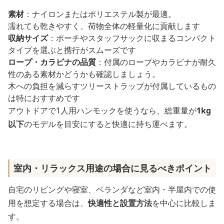
素材
：ナイロンまたはポリエステル製が最適。
濡れても乾きやすく、荷物全体の軽量化に貢献します
収納サイズ
：ポーチやスタッフサックに収まるコンパクト
タイプを選ぶと携行がスムーズです
ロープ・カラビナの品質
：付属のロープやカラビナが耐久
性のある素材かどうかも確認しましょう。
木への負担を減らすツリーストラップが付属しているもの
は特におすすめです
アウトドアで1人用ハンモックを使うなら、総重量が
1kg
以下
のモデルを目安にすると快適に持ち運べます。
室内・リラックス用途の場合に見るべきポイント
自宅のリビングや寝室、ベランダなど室内・半屋内での使
用を想定する場合は、
快適性と設置方法
を中心に比較しま
す。