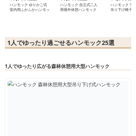
ハンモック ゆりかご式
ハンモック 自立式二人
ハンモック 手
室内用ふかふかハンモッ
用屋外休憩ハンモック
吊り下げ椅子ス
ク椅子
き
1人でゆったり過ごせるハンモック25選
1人でゆったり広がる森林休憩用大型ハンモック