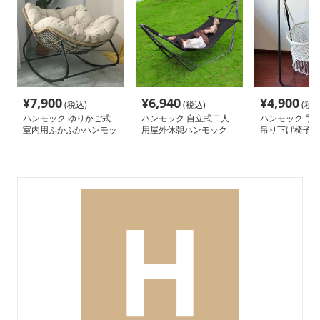
¥
7,900
¥
6,940
¥
4,900
(税込)
(税込)
(税込
ハンモック ゆりかご式
ハンモック 自立式二人
ハンモック 手
室内用ふかふかハンモッ
用屋外休憩ハンモック
吊り下げ椅子ス
ク椅子
き