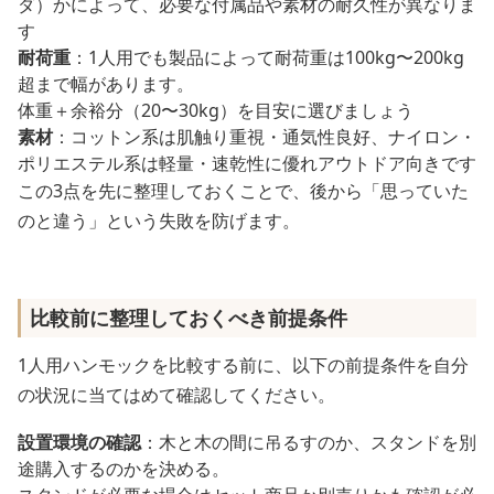
ダ）かによって、必要な付属品や素材の耐久性が異なりま
す
耐荷重
：1人用でも製品によって耐荷重は100kg〜200kg
超まで幅があります。
体重＋余裕分（20〜30kg）を目安に選びましょう
素材
：コットン系は肌触り重視・通気性良好、ナイロン・
ポリエステル系は軽量・速乾性に優れアウトドア向きです
この3点を先に整理しておくことで、後から「思っていた
のと違う」という失敗を防げます。
比較前に整理しておくべき前提条件
1人用ハンモックを比較する前に、以下の前提条件を自分
の状況に当てはめて確認してください。
設置環境の確認
：木と木の間に吊るすのか、スタンドを別
途購入するのかを決める。