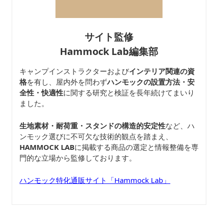
サイト監修
Hammock Lab編集部
キャンプインストラクターおよび
インテリア関連の資
格
を有し、屋内外を問わず
ハンモックの設置方法・安
全性・快適性
に関する研究と検証を長年続けてまいり
ました。
生地素材・耐荷重・スタンドの構造的安定性
など、ハ
ンモック選びに不可欠な技術的観点を踏まえ、
HAMMOCK LAB
に掲載する商品の選定と情報整備を専
門的な立場から監修しております。
ハンモック特化通販サイト「Hammock Lab」